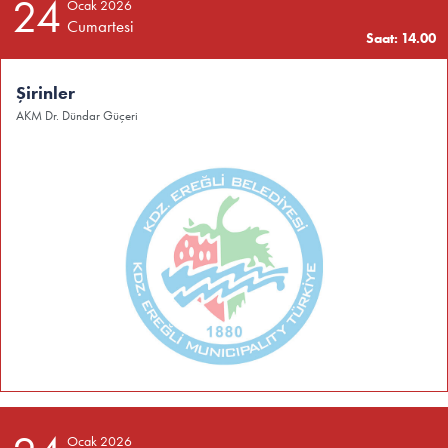
24
Ocak 2026
Cumartesi
Saat: 14.00
Şirinler
AKM Dr. Dündar Güçeri
Ocak 2026