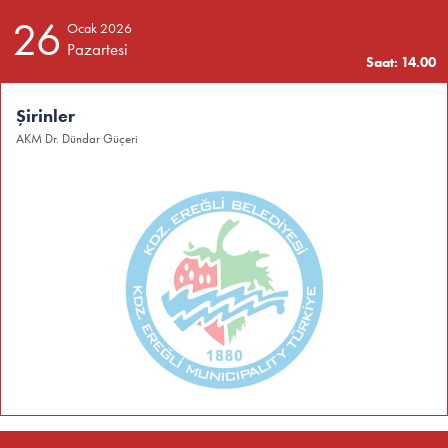
26
Ocak 2026
Pazartesi
Saat: 14.00
Şirinler
AKM Dr. Dündar Güçeri