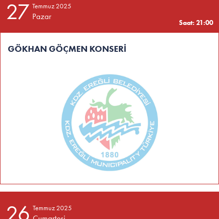
27
Temmuz 2025
Pazar
Saat: 21:00
GÖKHAN GÖÇMEN KONSERİ
26
Temmuz 2025
Cumartesi