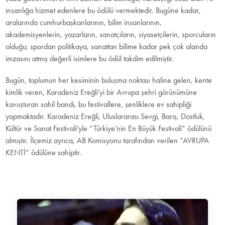
insanlığa hizmet edenlere bu ödülü vermektedir. Bugüne kadar,
aralarında cumhurbaşkanlarının, bilim insanlarının,
akademisyenlerin, yazarların, sanatçıların, siyasetçilerin, sporcuların
olduğu; spordan politikaya, sanattan bilime kadar pek çok alanda
imzasını atmış değerli isimlere bu ödül takdim edilmiştir.
Bugün, toplumun her kesiminin buluşma noktası haline gelen, kente
kimlik veren, Karadeniz Ereğli’yi bir Avrupa şehri görünümüne
kavuşturan sahil bandı, bu festivallere, şenliklere ev sahipliği
yapmaktadır. Karadeniz Ereğli, Uluslararası Sevgi, Barış, Dostluk,
Kültür ve Sanat Festivali’yle “Türkiye’nin En Büyük Festivali” ödülünü
almıştır. İlçemiz ayrıca, AB Komisyonu tarafından verilen “AVRUPA
KENTİ” ödülüne sahiptir.