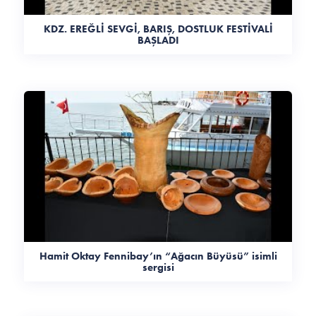
KDZ. EREĞLİ SEVGİ, BARIŞ, DOSTLUK FESTİVALİ
BAŞLADI
Hamit Oktay Fennibay’ın “Ağacın Büyüsü” isimli
sergisi