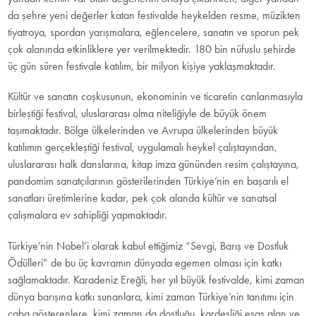
da şehre yeni değerler katan festivalde heykelden resme, müzikten
tiyatroya, spordan yarışmalara, eğlencelere, sanatın ve sporun pek
çok alanında etkinliklere yer verilmektedir. 180 bin nüfuslu şehirde
üç gün süren festivale katılım, bir milyon kişiye yaklaşmaktadır.
Kültür ve sanatın coşkusunun, ekonominin ve ticaretin canlanmasıyla
birleştiği festival, uluslararası olma niteliğiyle de büyük önem
taşımaktadır. Bölge ülkelerinden ve Avrupa ülkelerinden büyük
katılımın gerçekleştiği festival, uygulamalı heykel çalıştayından,
uluslararası halk danslarına, kitap imza gününden resim çalıştayına,
pandomim sanatçılarının gösterilerinden Türkiye’nin en başarılı el
sanatları üretimlerine kadar, pek çok alanda kültür ve sanatsal
çalışmalara ev sahipliği yapmaktadır.
Türkiye’nin Nobel’i olarak kabul ettiğimiz “Sevgi, Barış ve Dostluk
Ödülleri” de bu üç kavramın dünyada egemen olması için katkı
sağlamaktadır. Karadeniz Ereğli, her yıl büyük festivalde, kimi zaman
dünya barışına katkı sunanlara, kimi zaman Türkiye’nin tanıtımı için
çaba gösterenlere, kimi zaman da dostluğu, kardeşliği esas alan ve