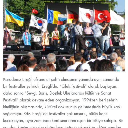
Karadeniz Ereğli efsaneler şehri olmasının yanında aynı zamanda
bir festivaller şehridir. Ereğli’de, “Çilek Festivali” olarak başlayan,
daha sonra “Sevgi, Barış, Dostluk Uluslararası Kültür ve Sanat
Festivali” olarak devam eden organizasyon, 1994’ten beri şehrin
kimliğinin oluşmasında, kültürel dokusunun gelişmesinde büyük katkı
sağlamıştır. Kdz. Ereğli’de festivaller çok unsurlu, bütün kenti
kucaklayan, aynı zamanda kent sınırlarını aşan bir etkiye sahiptir. Bir
yandan kentin var olan değerlerini ortaya çıkarırken, diğer yandan