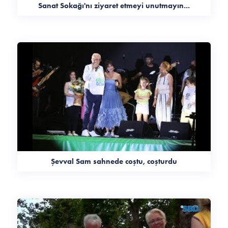
Sanat Sokağı'nı ziyaret etmeyi unutmayın...
Şevval Sam sahnede coştu, coşturdu