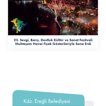
23. Sevgi, Barış, Dostluk Kültür ve Sanat Festivali
Muhteşem Havai Fişek Gösterileriyle Sona Erdi