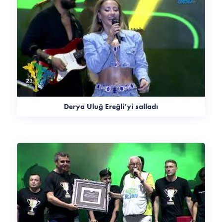
Derya Uluğ Ereğli’yi salladı