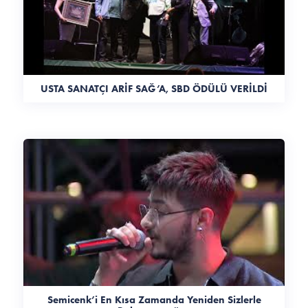
USTA SANATÇI ARİF SAĞ’A, SBD ÖDÜLÜ VERİLDİ
Semicenk’i En Kısa Zamanda Yeniden Sizlerle