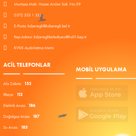
Murtaza Mah. Hasan Arslan Sok. No:39
0372 333 1 333
E-Posta: kdzeregli@kdzeregli.bel.tr
Kep Adresi: kdzereglibelediyesi@hs01.kep.tr
KVKK Aydınlatma Metni
ACIL TELEFONLAR
MOBIL UYGULAMA
Alo Zabıta:
153
İtfaiye:
112
Elektrik Arıza:
186
Doğalgaz Arıza:
187
Su Arıza:
185